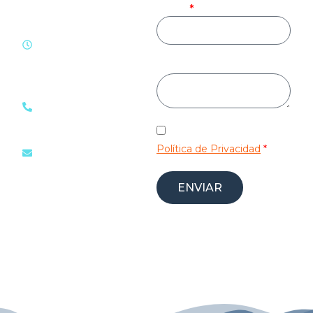
Email
Horario de atención
Lunes a domingo de
Mensaje (opcional)
08:00 a las 22:30 horas
Teléfono:
(+34) 697 40 23 52
He leído y acepto la
Política de Privacidad
*
Email:
ade.elevation@gmail.com
ENVIAR
Antes de enviar el formulario,
debes leer la información básica
sobre protección de datos aquí.