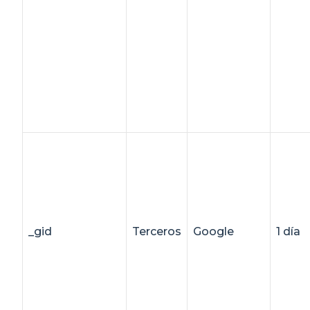
_gid
Terceros
Google
1 día