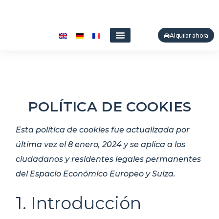
(+34) 697 40 23 52
ade.elevation@gmail.com
Alquilar ahora
Sobre Nosotros
Flota de Coches
Alquilar en el Aeropuerto
POLÍTICA DE COOKIES
Esta política de cookies fue actualizada por
última vez el 8 enero, 2024 y se aplica a los
ciudadanos y residentes legales permanentes
del Espacio Económico Europeo y Suiza.
1. Introducción