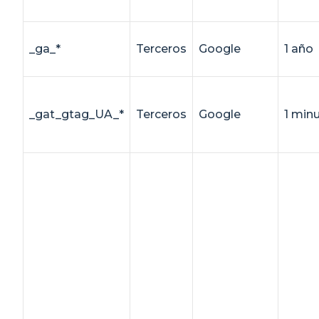
_ga_*
Terceros
Google
1 año
_gat_gtag_UA_*
Terceros
Google
1 min